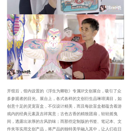
开馆后，馆内设置的《浮生为卿歌》专属IP文创展台，吸引了众
多参观者的目光。展台上，各式各样的文创衍生品琳琅满目，如
创意十足的灵宠盲盒，不仅设计精美，而且每款盲盒都蕴含着游
戏内的经典元素及吉祥寓意；古色古香的精致团扇，轻轻摇曳
间，透露出浓厚的古风韵味；而那些定制版的书签、笔记本、文
件夹等实用文创产品，将产品的独特美学融入其中，让人们在日